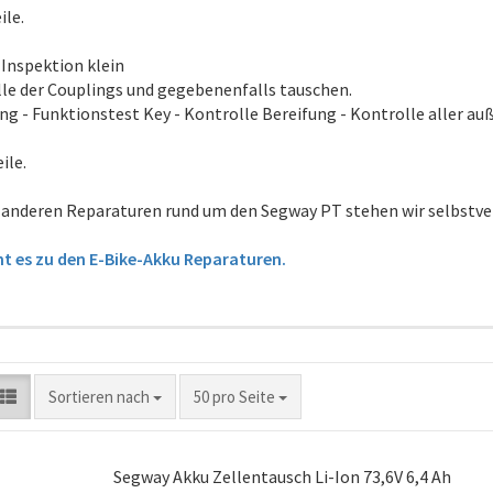
ile.
Inspektion klein
le der Couplings und gegebenenfalls tauschen.
ng - Funktionstest Key - Kontrolle Bereifung - Kontrolle aller a
ile.
e anderen Reparaturen rund um den Segway PT stehen wir selbstve
ht es zu den E-Bike-Akku Reparaturen.
Sortieren nach
pro Seite
Sortieren nach
50 pro Seite
Segway Akku Zellentausch Li-Ion 73,6V 6,4 Ah