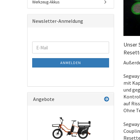
Werkzeug-Akkus
Newsletter-Anmeldung
Unser 
WEITER
E-
ZUR
Resett
Mail
NEWSLETTER-
Außerde
ANMELDEN
ANMELDUNG
Segway 
mit Kap
und geg
Kontrol
Angebote
auf Ris
Ohne Te
Segway 
Couplin
Resette