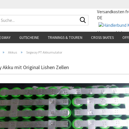
Versandkosten fre
Suche...
DE
Hammerschick
EGWAY
GUTSCHEINE
TRAININGS & TOUREN
CROSS SKATES
OFF
»
»
Akkus
Segway PT Akkumulator
 Akku mit Original Lishen Zellen