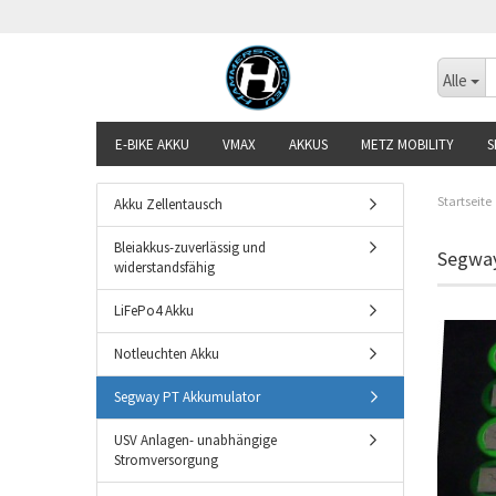
Alle
E-BIKE AKKU
VMAX
AKKUS
METZ MOBILITY
S
Startseite
Akku Zellentausch
Bleiakkus-zuverlässig und
Segway
widerstandsfähig
LiFePo4 Akku
Notleuchten Akku
Segway PT Akkumulator
USV Anlagen- unabhängige
Stromversorgung