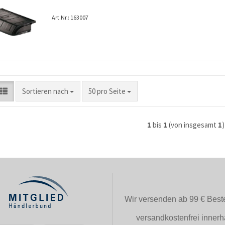
Art.Nr.: 163007
Sortieren nach
pro Seite
Sortieren nach
50 pro Seite
1
bis
1
(von insgesamt
1
)
Wir versenden ab 99 € Beste
versandkostenfrei innerh