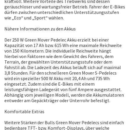
kraftvoll. Weitere Vorteile des Triebwerks sind dessen
geräuschloser und wartungsfreier Betrieb. Fahrer der E-Bikes
dürfen zwischen unterschiedlichen Unterstützungsstufen
wie „Eco“ und „Sport“ wählen.
Nähere Informationen zu den Akkus
Der 250 W Green Mover Pedelec Akku erzielt bei einer
Kapazität von 17 Ah bzw. 615 Wh eine maximale Reichweite
von 150 Kilometern. Die individuelle Reichweite hängt
hierbei von Faktoren wie dem Gewicht des Fahrers, dem
Terrain, der gewählten Unterstützungsstufe oder dem
Fahrstil ab. Die Ladezeit des Akkus beläuft sich auf maximal
3,8 Stunden. Für den schnelleren Green Mover S-Pedelecs
wird ein spezieller 500 W Akku mit 20,4 Ah und 735 Wh
eingesetzt. Zudem sind die E-Bikes mit einem
leistungsfähigen Ladegerät von fünf Ampere ausgestattet.
Abhängig vom jeweiligen Modell, werden die Akkumulatoren
entweder am Gepäckträger oder Unterrohr befestigt.
Komfortable Extras
Weitere Stärken der Bulls Green Mover Pedelecs sind einfach
bedienbare TFT- bzw. Komfort-Displays, über welche