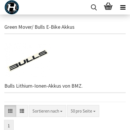
Green Mover/ Bulls E-Bike Akkus
Bulls Lithium-Ionen-Akkus von BMZ.
Sortieren nach
pro Seite
Sortieren nach
50 pro Seite
1