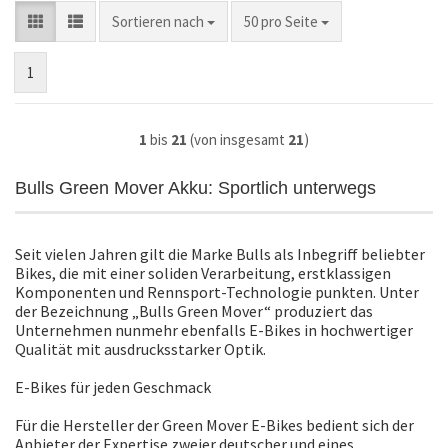
Sortieren nach
pro Seite
Sortieren nach
50 pro Seite
1
1
bis
21
(von insgesamt
21
)
Bulls Green Mover Akku: Sportlich unterwegs
Seit vielen Jahren gilt die Marke Bulls als Inbegriff beliebter
Bikes, die mit einer soliden Verarbeitung, erstklassigen
Komponenten und Rennsport-Technologie punkten. Unter
der Bezeichnung „Bulls Green Mover“ produziert das
Unternehmen nunmehr ebenfalls E-Bikes in hochwertiger
Qualität mit ausdrucksstarker Optik.
E-Bikes für jeden Geschmack
Für die Hersteller der Green Mover E-Bikes bedient sich der
Anbieter der Expertise zweier deutscher und eines