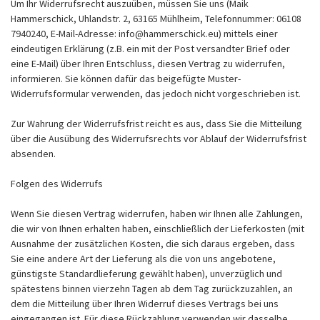
Um Ihr Widerrufsrecht auszuüben, müssen Sie uns (Maik
Hammerschick, Uhlandstr. 2, 63165 Mühlheim, Telefonnummer: 06108
7940240, E-Mail-Adresse: info@hammerschick.eu) mittels einer
eindeutigen Erklärung (z.B. ein mit der Post versandter Brief oder
eine E-Mail) über Ihren Entschluss, diesen Vertrag zu widerrufen,
informieren. Sie können dafür das beigefügte Muster-
Widerrufsformular verwenden, das jedoch nicht vorgeschrieben ist.
Zur Wahrung der Widerrufsfrist reicht es aus, dass Sie die Mitteilung
über die Ausübung des Widerrufsrechts vor Ablauf der Widerrufsfrist
absenden.
Folgen des Widerrufs
Wenn Sie diesen Vertrag widerrufen, haben wir Ihnen alle Zahlungen,
die wir von Ihnen erhalten haben, einschließlich der Lieferkosten (mit
Ausnahme der zusätzlichen Kosten, die sich daraus ergeben, dass
Sie eine andere Art der Lieferung als die von uns angebotene,
günstigste Standardlieferung gewählt haben), unverzüglich und
spätestens binnen vierzehn Tagen ab dem Tag zurückzuzahlen, an
dem die Mitteilung über Ihren Widerruf dieses Vertrags bei uns
eingegangen ist. Für diese Rückzahlung verwenden wir dasselbe