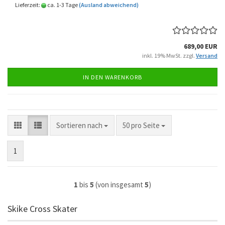
Lieferzeit:
ca. 1-3 Tage
(Ausland abweichend)
689,00 EUR
inkl. 19% MwSt. zzgl.
Versand
IN DEN WARENKORB
Sortieren nach
pro Seite
Sortieren nach
50 pro Seite
1
1
bis
5
(von insgesamt
5
)
Skike Cross Skater