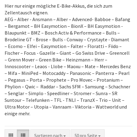
Hier nur einige mögliche E-Bike-Akkus, die sich zum
Zellentausch eignen.
AEG – Alber - Ansmann – Alber – Advenced- Babboe – Bafang
– Bergamot – BH Easymotion – BionX – BH Easymotion -
Blaupunkt – BMZ – Bosch Activ & Performance – Bulls –
Brodeline GT - Brose – Bulls - Conway – Crystayte - Diamant
– Ecomo – Elfei – Easymotion – Falter – Floratti – Fiido –
Fischer – Focus - Gazelle – Giant – Go Swiss Drive – Greencell
– Grenn Mover – Green Bike – Heinzmann – Herr –
Innoscooter – Leaos - Llobe – Maoxu – Mate – Mercedes Benz
– Mifa – MiniPed – Motocaddy – Panasonic – Panterra – Pearl
– Pegasus – Porta – Prophete – Pro Movec – Protanium –
Phylion – Qwic – Raddar – Sachs SFM – Samsung – Schachner
– Senglar – Simplo - Speedliner – Stromer – Sunra – SR
Suntour – Telefunken – TFL - TNLI – TranzX – Trio – Unit –
Ultra Motor – Utopia – Vanraam - Viktoria – Wattworld und
einige mehr.
Sortieren nach
pro Seite
Sortieren nach
50 pro Seite