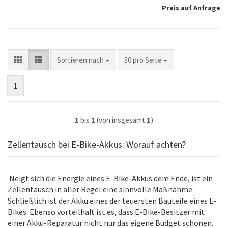
Preis auf Anfrage
Sortieren nach
pro Seite
Sortieren nach
50 pro Seite
1
1
bis
1
(von insgesamt
1
)
Zellentausch bei E-Bike-Akkus: Worauf achten?
Neigt sich die Energie eines E-Bike-Akkus dem Ende, ist ein
Zellentausch in aller Regel eine sinnvolle Maßnahme.
Schließlich ist der Akku eines der teuersten Bauteile eines E-
Bikes. Ebenso vorteilhaft ist es, dass E-Bike-Besitzer mit
einer Akku-Reparatur nicht nur das eigene Budget schonen.